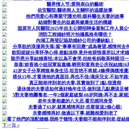
醫界情人节:爱與表白的藝術
佑安醫院:醫術與人文關怀的温暖故事
他們用爱心和專業守護光明:眼科醫生夫妻的故事
結婚對養生的益處與健康生活的構建
固原市人民醫院2025年自主公開招聘备案制工作人員公
消防工程婚紗照片拍攝風格有哪些？
內湖工商登記協助婚紗公司的優缺點！
分享欲的浪漫與失落:當“事事有回應”成為奢望,感情何去
欧阳妮妮分享怀孕心得,差點冻卵,意外收获惊喜所以才求
陈乔恩分享結婚喜悦:本以為不會哭,但给爸妈敬茶時眼泪一
恭喜!前香港小姐冠軍翁嘉穗,晒照和富商老公庆祝結婚26
42岁女子分享精致单身生活,坦言绝不将就,4條擇偶標准遭
搭伙15年,才看清他的真面目,再也不信:满床兒女,不如半
真正能相伴到老的夫妻,其實做到了3點,很透彻
退休後的夫妻该如何過好晚年生活,做到這几點應该足够
5對夫妻抱團養老,一年2個家庭破裂,68岁阿姨:再不走,家
老年夫妻相處的八大忌,看完感同身受
夫妻過了65岁,就算感情再好,也要留這2個心眼!
夫妻感情再好,做過以下事,就難相爱到老了
看了他們的顶配婚姻,我终于顿悟:夫妻能不能相伴到老,從結婚時
下一頁 »