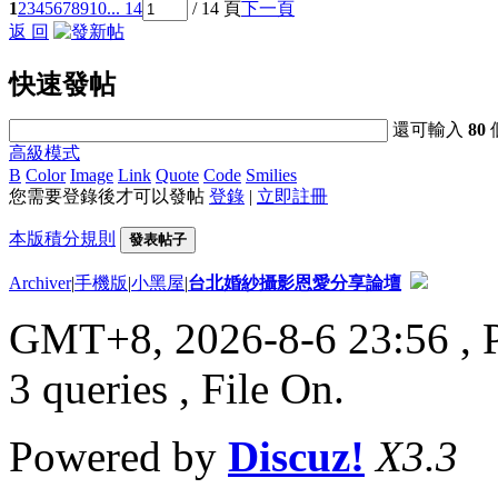
1
2
3
4
5
6
7
8
9
10
... 14
/ 14 頁
下一頁
返 回
快速發帖
還可輸入
80
高級模式
B
Color
Image
Link
Quote
Code
Smilies
您需要登錄後才可以發帖
登錄
|
立即註冊
本版積分規則
發表帖子
Archiver
|
手機版
|
小黑屋
|
台北婚紗攝影恩愛分享論壇
GMT+8, 2026-8-6 23:56
, 
3 queries , File On.
Powered by
Discuz!
X3.3