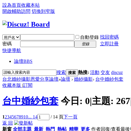
設為首頁
收藏本站
開啟輔助訪問
切換到窄版
找回密碼
自動登錄
密碼
立即註冊
登錄
快捷導航
論壇
BBS
搜索
熱搜:
活動
交友
discuz
搜索
台北婚紗攝影恩愛分享論壇
»
論壇
›
婚紗攝影
›
台中婚紗包套
收藏本版
|
訂閱
台中婚紗包套
今日:
0
|
主題:
267
1
2
3
4
5
6
7
8
9
10
... 14
/ 14 頁
下一頁
返 回
新窗
全部主題
最新
熱門
熱帖
精華
更多
作者
回復/查看
最後