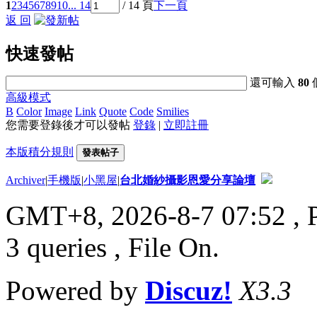
1
2
3
4
5
6
7
8
9
10
... 14
/ 14 頁
下一頁
返 回
快速發帖
還可輸入
80
高級模式
B
Color
Image
Link
Quote
Code
Smilies
您需要登錄後才可以發帖
登錄
|
立即註冊
本版積分規則
發表帖子
Archiver
|
手機版
|
小黑屋
|
台北婚紗攝影恩愛分享論壇
GMT+8, 2026-8-7 07:52
, 
3 queries , File On.
Powered by
Discuz!
X3.3