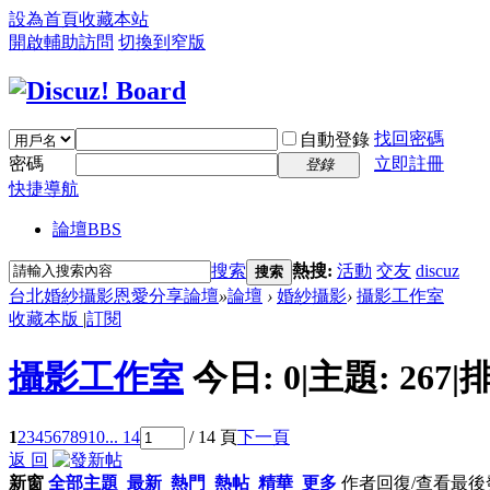
設為首頁
收藏本站
開啟輔助訪問
切換到窄版
找回密碼
自動登錄
密碼
立即註冊
登錄
快捷導航
論壇
BBS
搜索
熱搜:
活動
交友
discuz
搜索
台北婚紗攝影恩愛分享論壇
»
論壇
›
婚紗攝影
›
攝影工作室
收藏本版
|
訂閱
攝影工作室
今日:
0
|
主題:
267
|
排
1
2
3
4
5
6
7
8
9
10
... 14
/ 14 頁
下一頁
返 回
新窗
全部主題
最新
熱門
熱帖
精華
更多
作者
回復/查看
最後