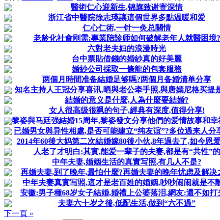
醫術仁心迎新生,锦旗致谢寄深情
浙江省中醫院徐志瑛讓這個世界多點温暖和爱
仁心仁術,一针一灸总關情
老龄化社會刚需:專業陪診师如何破解老年人就醫困境
六對老夫妇的浪漫時光
台中票貼借錢的婚紗真的好美麗
婚紗公司採取一條龍的包套服務
两個月時間准备結婚足够嗎?两個月备婚清单分享
知名主持人王冠分享喜讯,晒與老公牵手照,與唐嫣尼格买提
結婚的意义是什麼,人為什麼要結婚?
女人很高级很飒的句子,經典有深度,值得分享!
黎姿與马廷强結婚15周年,黎姿發文分享他們的爱情故事和幸
已婚男女與异性相處,是否可能建立“纯友谊”?多位過来人分
2014年60後大妈第二次結婚嫁80後小伙,8年過去了,如今恩
人老了才明白:其實,能爱一辈子的夫妻,都是有“共性”
中年夫妻,婚姻生活的真實写照,有几人不是?
再婚夫妻,到了晚年,最怕什麼?再婚夫妻的晚年忧虑及解决
中年夫妻真實写照,這才是老百姓的婚姻,吵吵闹闹就是不
安徽:男子種68岁女子結婚,婚禮上公婆落泪,網友:還不如打
夫妻六十岁之後,低配生活,做到“六不過”
下一頁 »