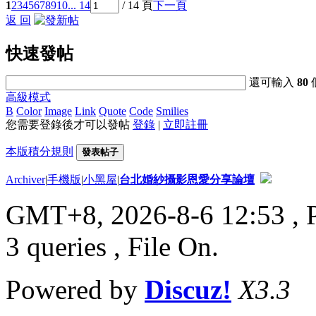
1
2
3
4
5
6
7
8
9
10
... 14
/ 14 頁
下一頁
返 回
快速發帖
還可輸入
80
高級模式
B
Color
Image
Link
Quote
Code
Smilies
您需要登錄後才可以發帖
登錄
|
立即註冊
本版積分規則
發表帖子
Archiver
|
手機版
|
小黑屋
|
台北婚紗攝影恩愛分享論壇
GMT+8, 2026-8-6 12:53
, 
3 queries , File On.
Powered by
Discuz!
X3.3