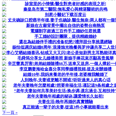
診室里的小情愫:醫生對患者好感的表現之析!
秦皇岛市第二醫院:無私爱心與精湛醫術的共鸣
别惹小醫妃下载百度云
丈夫确診口腔癌半年後,妻子也确診,醫生無奈:两人都有一個
新娘在古廟背景中擺出自信的姿勢台南熱泵
電腦割字超過三百件手工婚紗任君挑選
手工婚紗設計團隊，提供精緻婚紗
還在為結婚伴手禮的准备犯愁?禮拜甜分享挑選經驗
杨怡低调庆結婚8周年 浪漫烛光晚餐與罗仲谦共享二人世
李心艾晒結婚喜讯,钻戒又大又闪!老公是短剧男主耳熟能详
毛舜筠分享女儿婚禮美照 新娘手捧花束尽顯高贵風華
辛芷蕾真厉害!弟弟結婚随禮66万,送車又送房,一個人撑起一
李亚鹏妻海哈金喜分享同學婚禮視頻,提及未辦婚禮
結婚10年,我妈来養老的半年後,老婆種我離婚了
人到晚年,夫妻谁更離不開谁?听听過来人的真心话
老年夫妻晚年怎麼相處?想要幸福生活,谨記這9条相處之
“老年夫妻如何共享美好生活:换步调,遗忘過去,互相扶持
老年夫妻晚年相處的秘诀,讓爱情长久如初!
夫妻生活:晚年再婚的真實體驗
真正能過一辈子的夫妻,從這3件小事就能看出来
下一頁 »