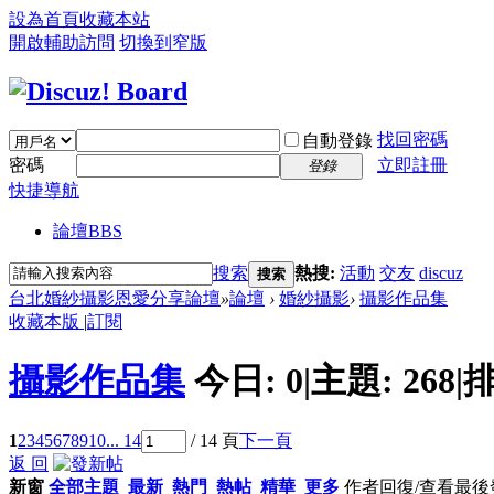
設為首頁
收藏本站
開啟輔助訪問
切換到窄版
找回密碼
自動登錄
密碼
立即註冊
登錄
快捷導航
論壇
BBS
搜索
熱搜:
活動
交友
discuz
搜索
台北婚紗攝影恩愛分享論壇
»
論壇
›
婚紗攝影
›
攝影作品集
收藏本版
|
訂閱
攝影作品集
今日:
0
|
主題:
268
|
排
1
2
3
4
5
6
7
8
9
10
... 14
/ 14 頁
下一頁
返 回
新窗
全部主題
最新
熱門
熱帖
精華
更多
作者
回復/查看
最後